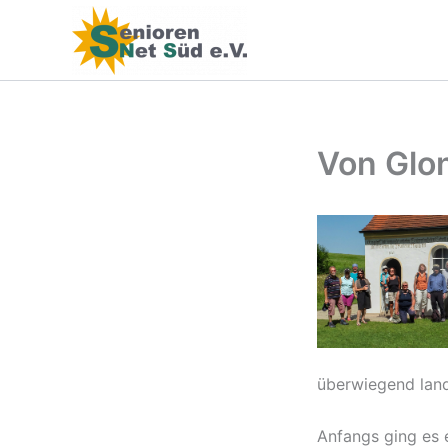
Zum
Inhalt
springen
Von Glo
überwiegend land
Anfangs ging es 