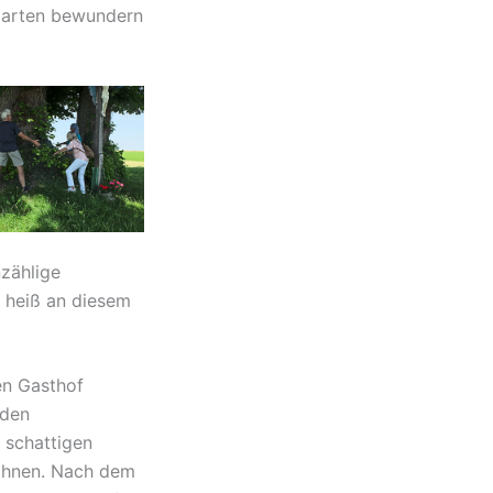
garten bewundern
nzählige
r heiß an diesem
en Gasthof
 den
 schattigen
wöhnen. Nach dem