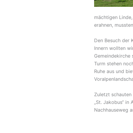
mächtigen Linde,
erahnen, mussten
Den Besuch der K
Innern wollten wi
Gemeindekirche s
Turm stehen noch 
Ruhe aus und biet
Voralpenlandscha
Zuletzt schauten
„St. Jakobus“ in 
Nachhauseweg an