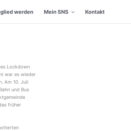
tglied werden
Mein SNS
Kontakt
des Lockdown
ni war es wieder
. Am 10. Juli
 Bahn und Bus
rktgemeinde
das früher
hotterten