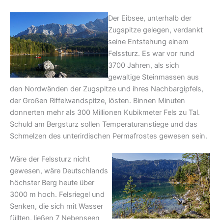
Der Eibsee, unterhalb der
Zugspitze gelegen, verdankt
seine Entstehung einem
Felssturz. Es war vor rund
3700 Jahren, als sich
gewaltige Steinmassen aus
den Nordwänden der Zugspitze und ihres Nachbargipfels,
der Großen Riffelwandspitze, lösten. Binnen Minuten
donnerten mehr als 300 Millionen Kubikmeter Fels zu Tal.
Schuld am Bergsturz sollen Temperaturanstiege und das
Schmelzen des unterirdischen Permafrostes gewesen sein.
Wäre der Felssturz nicht
gewesen, wäre Deutschlands
höchster Berg heute über
3000 m hoch. Felsriegel und
Senken, die sich mit Wasser
füllten, ließen 7 Nebenseen